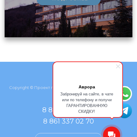
Аврора
Copyright © Проект группы компаний «Курортмакс», 2026
Забронируй на сайте, в чате
или по телефону и получи
ГАРАНТИРОВАННУЮ
8 800 500 77 66
СКИДКУ!
8 861 337 02 70